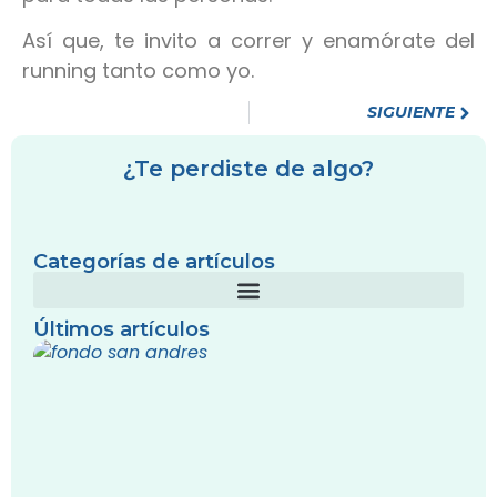
Así que, te invito a correr y enamórate del
running tanto como yo.
SIGUIENTE
¿Te perdiste de algo?
Categorías de artículos
Últimos artículos
s
i
–
A
I
0