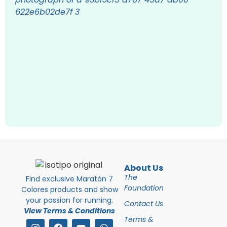
A
2
a
0
L
About Us
The
Find exclusive Maratón 7
Foundation
Colores products and show
your passion for running.
Contact Us
View Terms & Conditions
Terms &