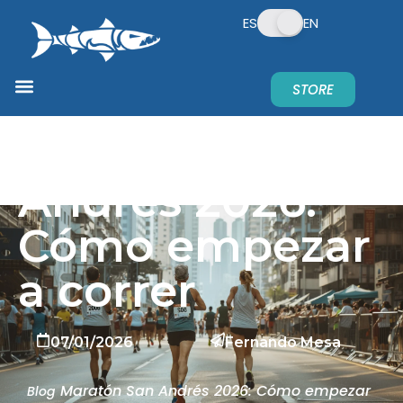
ES
EN
STORE
Maratón San
Andrés 2026:
Cómo empezar
a correr
07/01/2026
Fernando Mesa
Maratón San Andrés 2026: Cómo empezar
Blog