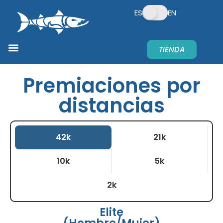
ES
EN
TIENDA
PREGUNTAS FRECUENTES
TE CONTAMOS
¿QUIERES PATROCINAR?
Premiaciones por
distancias
42k
21k
10k
5k
2k
Elite