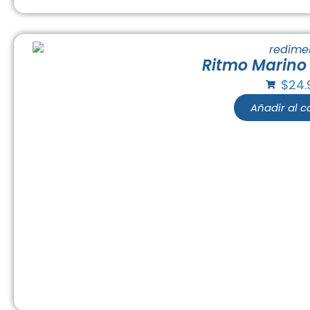
Ritmo Marino
$
24.
Añadir al ca