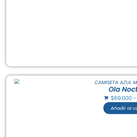
Ola Noc
$
69.000
-
Añadir al ca