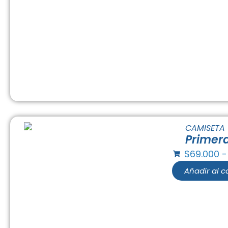
Primer
$
69.000
-
Añadir al ca