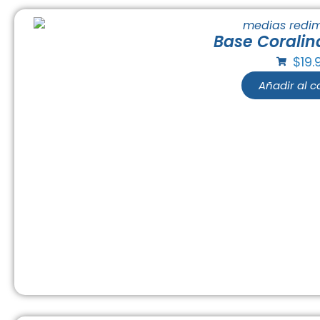
Base Coralin
$
19.
Añadir al ca