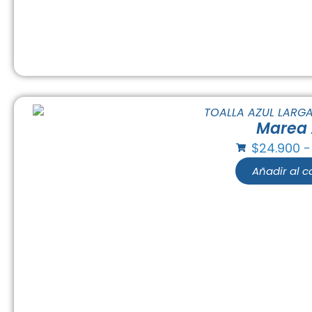
Marea 
$
24.900
-
Añadir al ca