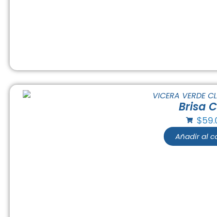
Brisa C
$
59.
Añadir al ca