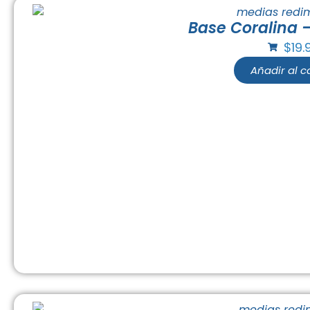
Base Coralina –
$
19.
Añadir al ca