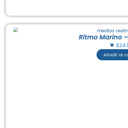
Ritmo Marino –
$
24.
Añadir al ca