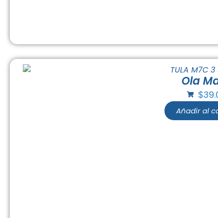
Ola M
$
39.
Añadir al ca