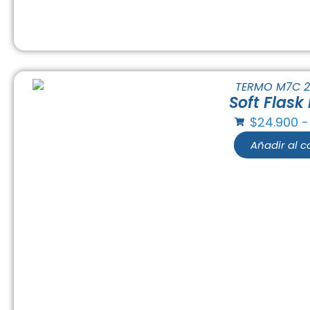
Soft Flask 
$
24.900
-
Añadir al ca