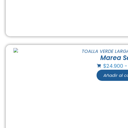
Marea S
$
24.900
-
Añadir al ca