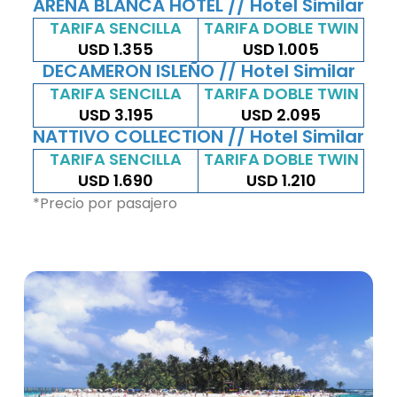
ARENA BLANCA HOTEL // Hotel Similar
TARIFA SENCILLA
TARIFA DOBLE TWIN​
USD 1.355
USD 1.005
DECAMERON ISLEÑO // Hotel Similar
TARIFA SENCILLA
TARIFA DOBLE TWIN​
USD 3.195
USD 2.095
NATTIVO COLLECTION // Hotel Similar
TARIFA SENCILLA
TARIFA DOBLE TWIN​
USD 1.690
USD 1.210
*Precio por pasajero