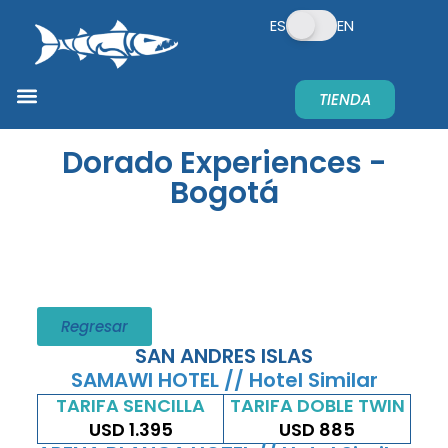
ES
EN
TIENDA
PREGUNTAS FRECUENTES
TE CONTAMOS
¿QUIERES PATROCINAR?
Dorado Experiences -
Bogotá
Regresar
SAN ANDRES ISLAS
SAMAWI HOTEL // Hotel Similar
TARIFA SENCILLA
TARIFA DOBLE TWIN
USD 1.395
USD 885