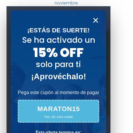
noviembre.
×
¡ESTÁS DE SUERTE!
Se ha activado un
15% OFF
solo para ti
¡Aprovéchalo!
Pega este cupón al momento de pagar
MARATON15
Haz clic para copiar
42K: Maratón en Colombia
$
390.000
Esta oferta termina en: