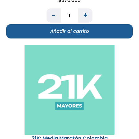
$
370.000
−
+
Añadir al carrito
21K: Media Maratón Colombia